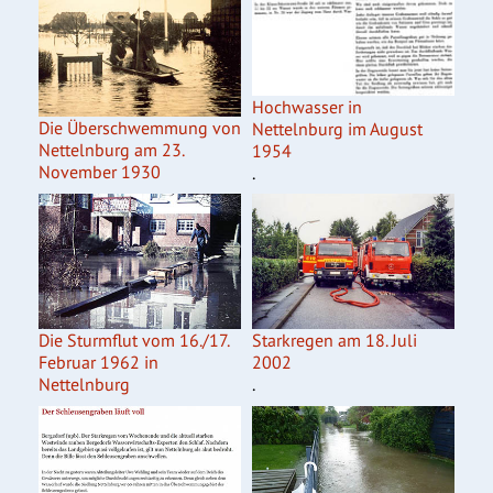
Hochwasser in
Die Überschwemmung von
Nettelnburg im August
Nettelnburg am 23.
1954
November 1930
.
Die Sturmflut vom 16./17.
Starkregen am 18. Juli
Februar 1962 in
2002
Nettelnburg
.