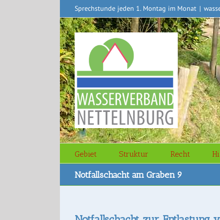
Zum
Sprechstunde jeden 1. Montag im Monat
|
wass
Inhalt
springen
Gebiet
Struktur
Recht
Hi
Notfallschacht am Graben 9
Notfallschacht zur Entlastung