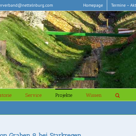
erverband@nettelnburg.com
Homepage
Termine – Akt
storie
Service
Projekte
Wissen
 von Graben 9 bei Starkregen