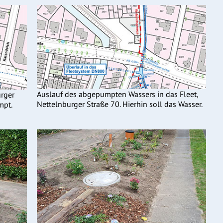
Auslauf des abgepumpten Wassers in das Fleet,
urger
Nettelnburger Straße 70. Hierhin soll das Wasser.
mpt.