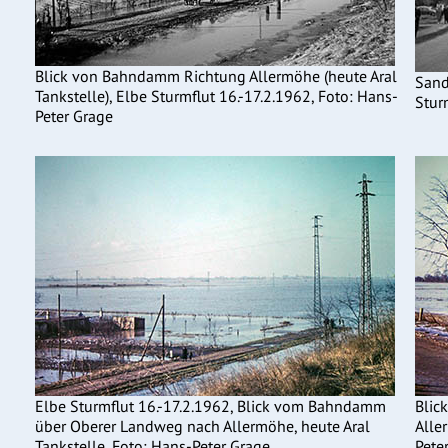
Blick von Bahndamm Richtung Allermöhe (heute Aral
Sand
Tankstelle), Elbe Sturmflut 16.-17.2.1962, Foto: Hans-
Stur
Peter Grage
Elbe Sturmflut 16.-17.2.1962, Blick vom Bahndamm
Blic
über Oberer Landweg nach Allermöhe, heute Aral
Alle
Tankstelle, Foto: Hans-Peter Grage
Pete