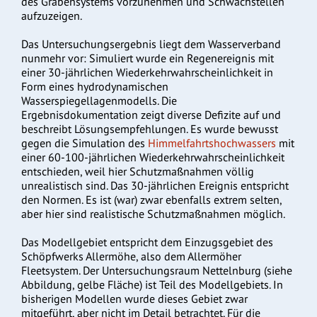
des Grabensystems vorzunehmen und Schwachstellen
aufzuzeigen.
Das Untersuchungsergebnis liegt dem Wasserverband
nunmehr vor: Simuliert wurde ein Regenereignis mit
einer 30-jährlichen Wiederkehrwahrscheinlichkeit in
Form eines hydrodynamischen
Wasserspiegellagenmodells. Die
Ergebnisdokumentation zeigt diverse Defizite auf und
beschreibt Lösungsempfehlungen. Es wurde bewusst
gegen die Simulation des
Himmelfahrtshochwassers
mit
einer 60-100-jährlichen Wiederkehrwahrscheinlichkeit
entschieden, weil hier Schutzmaßnahmen völlig
unrealistisch sind. Das 30-jährlichen Ereignis entspricht
den Normen. Es ist (war) zwar ebenfalls extrem selten,
aber hier sind realistische Schutzmaßnahmen möglich.
Das Modellgebiet entspricht dem Einzugsgebiet des
Schöpfwerks Allermöhe, also dem Allermöher
Fleetsystem. Der Untersuchungsraum Nettelnburg (siehe
Abbildung, gelbe Fläche) ist Teil des Modellgebiets. In
bisherigen Modellen wurde dieses Gebiet zwar
mitgeführt, aber nicht im Detail betrachtet. Für die