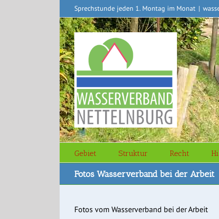
Zum
Sprechstunde jeden 1. Montag im Monat
|
wass
Inhalt
springen
Gebiet
Struktur
Recht
Hi
Fotos Wasserverband bei der Arbeit
Fotos vom Wasserverband bei der Arbeit